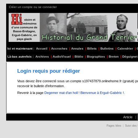
Créer un compte ou se connecter
Ici et maintenant :
Accueil
|
Accroches
|
Annales
|
Billets
|
Bulletins
|
Calendrier
|
Là-bas autrefois :
Archives
|
AudioVisuel
|
Biblio
|
Biographies
|
Breton
|
Déguignet
Login requis pour rédiger
Vous devez être connecté sous un compte s197437879.onlinehome.fr (gratuit) pour 
recevoir le bulletin d'information.
Revenir à la page
Degemer mat d'an holl ! Bienvenue à Ergué-Gabéric !
.
Article
|
Pages liées
|
Suivi des 