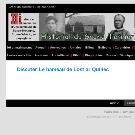
Créer un compte ou se connecter
Ici et maintenant :
Accueil
|
Accroches
|
Annales
|
Billets
|
Bulletins
|
Calendrier
|
Là-bas autrefois :
Archives
|
AudioVisuel
|
Biblio
|
Biographies
|
Breton
|
Déguignet
Discuter:Le hameau de Lost ar Quillec
Article
|
Discus
Pages liées
|
Suivi des 
Telecharger l'image PDF de l'article
( 