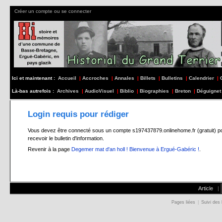
Créer un compte ou se connecter
Ici et maintenant :
Accueil
|
Accroches
|
Annales
|
Billets
|
Bulletins
|
Calendrier
|
Là-bas autrefois :
Archives
|
AudioVisuel
|
Biblio
|
Biographies
|
Breton
|
Déguignet
Login requis pour rédiger
Vous devez être connecté sous un compte s197437879.onlinehome.fr (gratuit) pour 
recevoir le bulletin d'information.
Revenir à la page
Degemer mat d'an holl ! Bienvenue à Ergué-Gabéric !
.
Article
|
Pages liées
|
Suivi des 