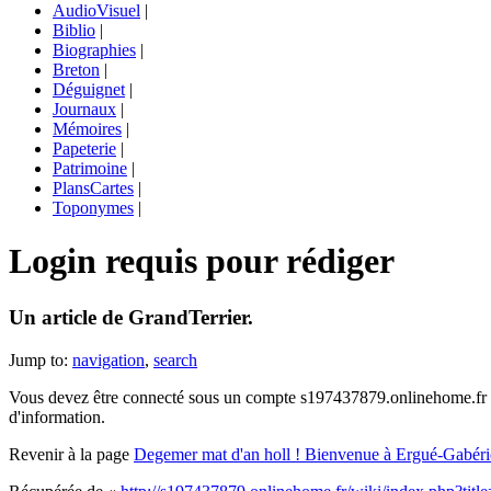
AudioVisuel
|
Biblio
|
Biographies
|
Breton
|
Déguignet
|
Journaux
|
Mémoires
|
Papeterie
|
Patrimoine
|
PlansCartes
|
Toponymes
|
Login requis pour rédiger
Un article de GrandTerrier.
Jump to:
navigation
,
search
Vous devez être connecté sous un compte s197437879.onlinehome.fr (grat
d'information.
Revenir à la page
Degemer mat d'an holl ! Bienvenue à Ergué-Gabéri