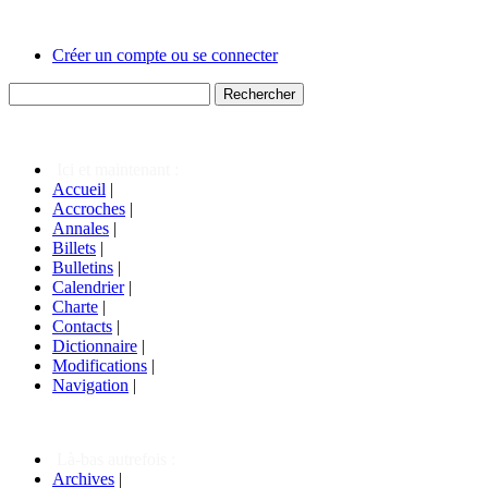
Créer un compte ou se connecter
Ici et maintenant :
Accueil
|
Accroches
|
Annales
|
Billets
|
Bulletins
|
Calendrier
|
Charte
|
Contacts
|
Dictionnaire
|
Modifications
|
Navigation
|
Là-bas autrefois :
Archives
|