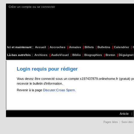
Créer un compte ou se connecter
Ici et maintenant :
Accueil
|
Accroches
|
Annales
|
Billets
|
Bulletins
|
Calendrier
|
Là-bas autrefois :
Archives
|
AudioVisuel
|
Biblio
|
Biographies
|
Breton
|
Déguignet
Login requis pour rédiger
Vous devez être connecté sous un compte s197437879.onlinehome.fr (gratuit) pour 
recevoir le bulletin d'information.
Revenir à la page
Discuter:Croas Spern
.
Article
|
Pages liées
|
Suivi des 