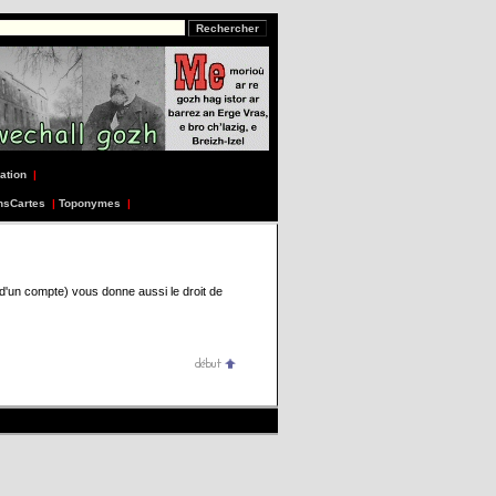
ation
|
nsCartes
|
Toponymes
|
 d'un compte) vous donne aussi le droit de