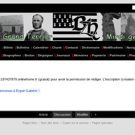
|
Billets
|
Bulletins
|
Calendrier
|
Charte
|
Contacts
|
Dictionnaire
|
Modifications
|
Navig
|
Biographies
|
Breton
|
Déguignet
|
Journaux
|
Mémoires
|
Papeterie
|
Patrimoine
|
Pla
437879.onlinehome.fr (gratuit) pour avoir la permission de rédiger. L'inscription (création
ienvenue à Ergué-Gabéric !
.
Article
|
Discussion
|
Modifier
|
+
Pages liées
|
Suivi des liens
|
Copier sur le serveur
|
Pages spéciales