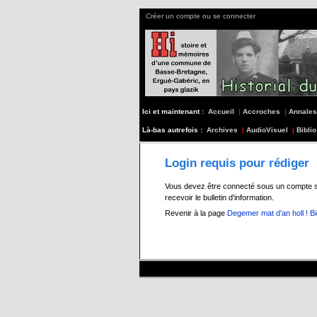
Créer un compte ou se connecter
Ici et maintenant :
Accueil
|
Accroches
|
Annales
Là-bas autrefois :
Archives
|
AudioVisuel
|
Biblio
Login requis pour rédiger
Vous devez être connecté sous un compte s197
recevoir le bulletin d'information.
Revenir à la page
Degemer mat d'an holl ! B