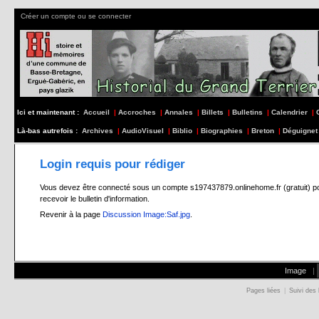
Créer un compte ou se connecter
Ici et maintenant :
Accueil
|
Accroches
|
Annales
|
Billets
|
Bulletins
|
Calendrier
|
Là-bas autrefois :
Archives
|
AudioVisuel
|
Biblio
|
Biographies
|
Breton
|
Déguignet
Login requis pour rédiger
Vous devez être connecté sous un compte s197437879.onlinehome.fr (gratuit) pour 
recevoir le bulletin d'information.
Revenir à la page
Discussion Image:Saf.jpg
.
Image
|
Pages liées
|
Suivi des 