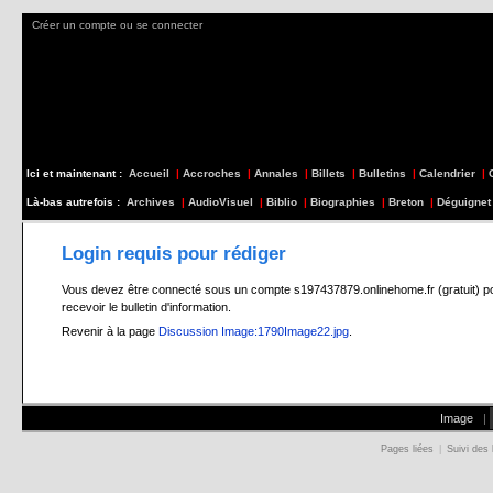
Créer un compte ou se connecter
Ici et maintenant :
Accueil
|
Accroches
|
Annales
|
Billets
|
Bulletins
|
Calendrier
|
Là-bas autrefois :
Archives
|
AudioVisuel
|
Biblio
|
Biographies
|
Breton
|
Déguignet
Login requis pour rédiger
Vous devez être connecté sous un compte s197437879.onlinehome.fr (gratuit) pour 
recevoir le bulletin d'information.
Revenir à la page
Discussion Image:1790Image22.jpg
.
Image
|
Pages liées
|
Suivi des 