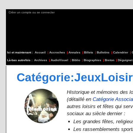
Créer un compte ou se connecter
Ici et maintenant :
Accueil
|
Accroches
|
Annales
|
Billets
|
Bulletins
|
Calendrier
|
Là-bas autrefois :
Archives
|
AudioVisuel
|
Biblio
|
Biographies
|
Breton
|
Déguignet
Catégorie:JeuxLoisi
Historique et mémoires des loi
(détaillé en
Catégorie Associa
autres loisirs et fêtes qui ser
sociaux au siècle dernier :
Les grandes fêtes, religie
Les rassemblements sporti