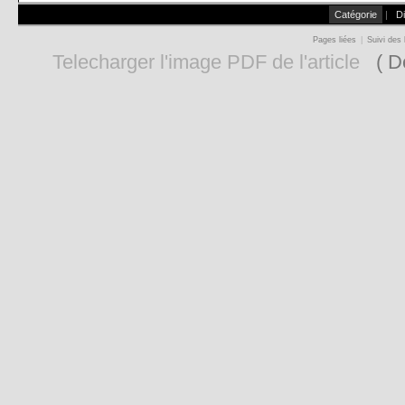
Catégorie
|
D
Pages liées
|
Suivi des 
Telecharger l'image PDF de l'article
( De