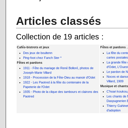
Articles classés
Collection de 19 articles :
Cafés-bistrots et jeux
Fêtes et pardons
..
Des jeux de boultenn
La fête du cent
cartes postales 
Ping-foot chez Fanch Ster *
La grande fête
Fêtes et pardons
d'Odet, L'Ouest
1911 - Fête du mariage de René Bolloré, photos de
Le pardon de 
Joseph-Marie Villard
Noces et danse
1918 - Procession de la Fête-Dieu au manoir d'Odet
Villard, 1909
1922 - Les Paotred à la fête du centenaire de la
Musique et chants
Papeterie de l'Odet
C'hoari koukou,
1935 - Photo de la clique des tambours et clairons des
Paotred
Les chants de 
Daspugnerien B
Thierry Gahine
d'adoption