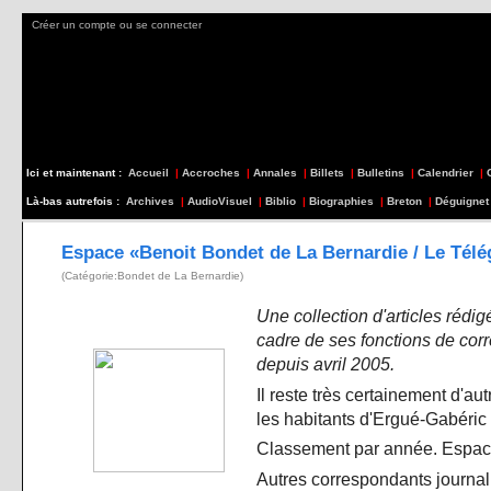
Créer un compte ou se connecter
Ici et maintenant :
Accueil
|
Accroches
|
Annales
|
Billets
|
Bulletins
|
Calendrier
|
Là-bas autrefois :
Archives
|
AudioVisuel
|
Biblio
|
Biographies
|
Breton
|
Déguignet
Espace «Benoit Bondet de La Bernardie / Le Té
(Catégorie:Bondet de La Bernardie)
Une collection d'articles rédi
cadre de ses fonctions de co
depuis avril 2005.
Il reste très certainement d'au
les habitants d'Ergué-Gabéric 
Classement par année. Espace
Autres correspondants journal