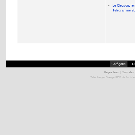
Le Cleuyou, ren
Télégramme 2
Catégorie
|
D
Pages liées
|
Suivi des 
Telecharger l'image PDF de l'articl