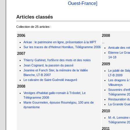
Ouest-France]
Articles classés
Collection de 25 articles :
2006
2008
Arkae : le patrimoine en ligne, présentation à la MPT
...
Sur les traces de d'Helmut Homilius, Télégramme 2006
Amicale des retr
Etienne Le Gran
2007
14-18
Thierry Gahinet, l'orfèvre des mots et des notes
2009
Jean Cognard, la passion du passé
Jeanine et Fanch Ster, la mémoire de la Vallée
Le jubilé de St
Blanche, LT-B 2007
LT-B 2009
Le calvaire de Saint-Guénolé inauguré
Les dragons à 
Villoutreys
2008
Souvenirs d'enf
Vestiges d'habitat gallo-romain à Tréodet, Le
Télégramme 2
Télégramme 2008
Restauration du
Marie Gourmelen, épouse Roumégou, 100 ans de
La Grande Guer
dynamisme
2010
M.-A. Lemoine e
Télégramme 2
2011