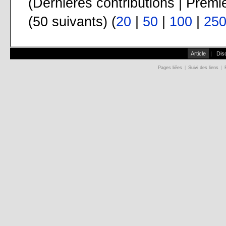
(Dernières contributions | Premi
(50 suivants) (
20
|
50
|
100
|
25
Article
|
Dis
Pages liées
|
Suivi des liens
|