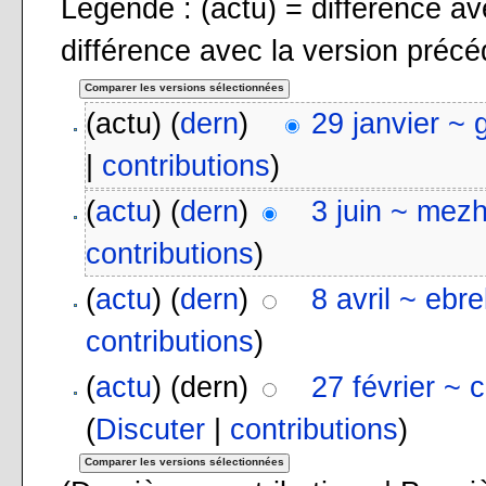
Légende : (actu) = différence ave
différence avec la version préc
(actu) (
dern
)
29 janvier ~
|
contributions
)
(
actu
) (
dern
)
3 juin ~ mez
contributions
)
(
actu
) (
dern
)
8 avril ~ ebr
contributions
)
(
actu
) (dern)
27 février ~ 
(
Discuter
|
contributions
)