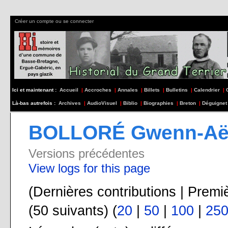
Créer un compte ou se connecter
Ici et maintenant :
Accueil
|
Accroches
|
Annales
|
Billets
|
Bulletins
|
Calendrier
|
Là-bas autrefois :
Archives
|
AudioVisuel
|
Biblio
|
Biographies
|
Breton
|
Déguignet
BOLLORÉ Gwenn-Aël 
Versions précédentes
View logs for this page
(Dernières contributions | Premi
(50 suivants) (
20
|
50
|
100
|
25