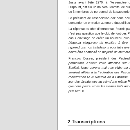
Juste avant l'été 1970, à l'Assemblée g
Dispount, est élu un nouveau comité, ce b
de 3 membres du personnel de la papeterie 
Le président de l'association doit donc écr
demander un entretien au cours duquel il pu
La réponse du chef d'entreprise, fournie par 
n'est pas question que le club de foot des Pa
cas il envisage de créer un nouveau club 
Dispount s'organise de manière à être
reprendrons nos installations pour faire une
devra être composé en majorité de membres
François Bosser, président des Paotr
permettons d'attirer votre attention sur l
Société. Nous voyons mal trois clubs sur
seraient affiliés à la Fédération des Patr
l’occurrence M. le Recteur de la Paroisse. I
jour des dissidences au sein d'une même Pa
que nous poursuivons les mêmes buts aupr
plus rien
».
2 Transcriptions