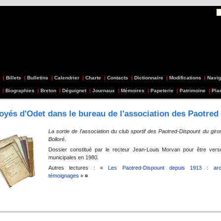
|
Billets
|
Bulletins
|
Calendrier
|
Charte
|
Contacts
|
Dictionnaire
|
Modifications
|
Navig
|
Biographies
|
Breton
|
Déguignet
|
Journaux
|
Mémoires
|
Papeterie
|
Patrimoine
|
Pla
oyés d'Odet dans le bureau de l'association des Paotred
La sortie de l'association du club sportif des Paotred-Dispount du giron
Bolloré.
Dossier constitué par le recteur Jean-Louis Morvan pour être ver
municipales en 1980.
Autres lectures : «
Les Paotred-Dispount depuis 1913 : arch
témoignages
»
¤