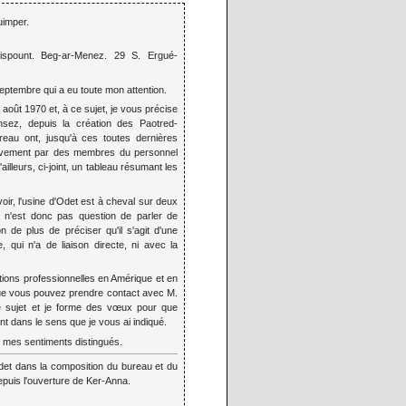
uimper.
ispount. Beg-ar-Menez. 29 S. Ergué-
 septembre qui a eu toute mon attention.
août 1970 et, à ce sujet, je vous précise
sez, depuis la création des Paotred-
reau ont, jusqu'à ces toutes dernières
ivement par des membres du personnel
illeurs, ci-joint, un tableau résumant les
oir, l'usine d'Odet est à cheval sur deux
 n'est donc pas question de parler de
 de plus de préciser qu'il s'agit d'une
e, qui n'a de liaison directe, ni avec la
stions professionnelles en Amérique et en
ue vous pouvez prendre contact avec M.
ce sujet et je forme des vœux pour que
t dans le sens que je vous ai indiqué.
e mes sentiments distingués.
Odet dans la composition du bureau et du
puis l'ouverture de Ker-Anna.