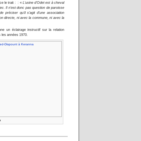
e le trait : : «
L'usine d'Odet est à cheval
c. Il n'est donc pas question de paroisse
 préciser qu'il s'agit d'une association
aison directe, ni avec la commune, ni avec la
e un éclairage instructif sur la relation
s les années 1970.
a