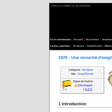
Créer un compte ou se connecter
Ici et maintenant :
Accueil
|
Accroches
|
Annales
Là-bas autrefois :
Archives
|
AudioVisuel
|
Biblio
1970 - Une minorité d'empl
Catégorie :
Archives
Site :
GrandTerrier
Statut de l'article :
[Développé]
§
E.D.F.
1 Introduction