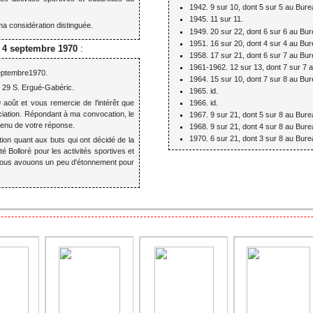
1942. 9 sur 10, dont 5 sur 5 au Bure
1945. 11 sur 11.
ma considération distinguée.
1949. 20 sur 22, dont 6 sur 6 au Bur
1951. 16 sur 20, dont 4 sur 4 au Bur
e 4 septembre 1970
:
1958. 17 sur 21, dont 6 sur 7 au Bur
1961-1962. 12 sur 13, dont 7 sur 7 
eptembre1970.
1964. 15 sur 10, dont 7 sur 8 au Bur
 29 S. Ergué-Gabéric.
1965. id.
9 août et vous remercie de l'intérêt que
1966. id.
ciation. Répondant à ma convocation, le
1967. 9 sur 21, dont 5 sur 8 au Bure
ntenu de votre réponse.
1968. 9 sur 21, dont 4 sur 8 au Bure
1970. 6 sur 21, dont 3 sur 8 au Bure
ion quant aux buts qui ont décidé de la
é Bolloré pour les activités sportives et
s vous avouons un peu d'étonnement pour