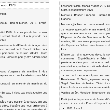
 août 1970
:
Gwenaël Bolloré. Manoir d'Odet. 29 S. Q
Odet, le 9 septembre 1970.
imper.
Monsieur Bosser François. Paotred-D
Gabéric.
spount. Beg-ar-Menez. 29 S. Ergué-
Monsieur, j'ai bien reçu votre lettre du 4
Je ne peux que confirmer ma lettre du 28 
juillet 1970. Je vous prie de bien vouloir
que contrairement à ce que vous pen
 retard étant dû et à la période des
Dispount, le Comité Directeur et le Bu
elles.
années, été composés presque exclus
nière toute différente de la façon dont
des Papeteries Bolloré. Vous trouverez d'a
été construit par la Société Bolloré pour
faits.
du personnel de l'Usine d'Odet. Toute
D'autre part, ainsi que vous devez le sav
ries Bolloré ne peut y être admise sans
communes : Ergué-Gabéric et Briec. Il
paroisse et c'est pour moi une occasion
association sportive et culturelle d'usin
commune, ni avec la paroisse.
pount s'organise de manière à être
eprendrons nos installations pour faire
Je dois partir ces jours-ci pour des que
Russie avec M. Garin ; je pense donc q
Sagel, Directeur de l'usine d'Odet, à 
e composé en majorité de membres du
toutes les bonnes volontés se rassemblen
e Bureau, il n'est pas envisageable que
Veuillez agréer, Monsieur, l'expression d
ie.
Participation du personnel de l'usine d'
aître votre position à ce sujet, afin que
comité directeur des Paotred-Dispount de
s utiles. J'espère que nous arriverons à
1951. 7 sur 7.
es activités sportives et culturelles du