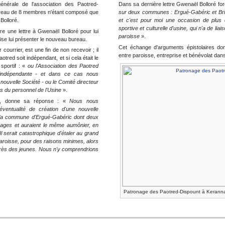
énérale de l'association des Paotred-
Dans sa dernière lettre Gwenaël Bolloré forc
ureau de 8 membres n'étant composé que
sur deux communes : Ergué-Gabéric et Brie
Bolloré.
et c'est pour moi une occasion de plus de
sportive et culturelle d'usine, qui n'a de li
ire une lettre à Gwenaël Bolloré pour lui
paroisse
».
ise lui présenter le nouveau bureau.
Cet échange d'arguments épistolaires donn
courrier, est une fin de non recevoir ; il
entre paroisse, entreprise et bénévolat dan
otred soit indépendant, et si cela était le
sportif : «
ou l'Association des Paotred
 indépendante - et dans ce cas nous
 nouvelle Société - ou le Comité directeur
 du personnel de l'Usine
».
ed, donne sa réponse : «
Nous nous
'éventualité de création d'une nouvelle
 la commune d'Ergué-Gabéric dont deux
onages et auraient le même aumônier, en
l serait catastrophique d'étaler au grand
roisse, pour des raisons minimes, alors
ès des jeunes. Nous n'y comprendrions
Patronage des Paotred-Dispount à Kerann