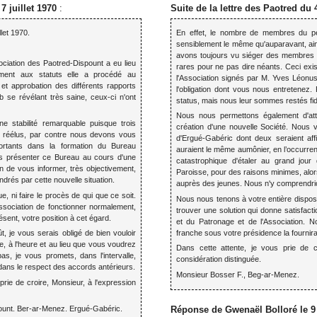
7 juillet 1970
:
Suite de la lettre des Paotred du
let 1970.
En effet, le nombre de membres du pe
sensiblement le même qu'auparavant, ain
avons toujours vu siéger des membres ex
ciation des Paotred-Dispount a eu lieu
rares pour ne pas dire néants. Ceci exis
ent aux statuts elle a procédé au
l'Association signés par M. Yves Léonus,
et approbation des différents rapports
l'obligation dont vous nous entretenez.
b se révélant très saine, ceux-ci n'ont
status, mais nous leur sommes restés fid
Nous nous permettons également d'attir
ne stabilité remarquable puisque trois
création d'une nouvelle Société. Nous
réélus, par contre nous devons vous
d'Ergué-Gabéric dont deux seraient aff
rtants dans la formation du Bureau
auraient le même aumônier, en l’occurrenc
s présenter ce Bureau au cours d'une
catastrophique d'étaler au grand jou
fin de vous informer, très objectivement,
Paroisse, pour des raisons minimes, al
drés par cette nouvelle situation.
auprès des jeunes. Nous n'y comprendrio
, ni faire le procès de qui que ce soit.
Nous nous tenons à votre entière disposi
ssociation de fonctionner normalement,
trouver une solution qui donne satisfact
sent, votre position à cet égard.
et du Patronage et de l'Association. 
franche sous votre présidence la fournirai
t, je vous serais obligé de bien vouloir
te, à l'heure et au lieu que vous voudrez
Dans cette attente, je vous prie de c
as, je vous promets, dans l'intervalle,
considération distinguée.
 dans le respect des accords antérieurs.
Monsieur Bosser F., Beg-ar-Menez.
prie de croire, Monsieur, à l'expression
Réponse de Gwenaël Bolloré le 9
ount. Ber-ar-Menez. Ergué-Gabéric.