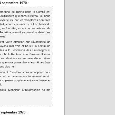
 4 septembre 1970
:
rsonnel de l'usine dans le Comité est
si d'ailleurs que dans le Bureau où nous
térieurs, car les volontaires sont très
tait avant cette années et les Statuts de
 ne font état, en aucun des articles, de
 Peut-être y a-t-il eu omission dans ces
èles.
er votre attention sur l'éventualité de
 voyons mal trois clubs sur la commune
iliés à la Fédération des Patronages et
e M. le Recteur de la Paroisse. Il serait
r des dissidences au sein d'une même
ors que nous poursuivons les mêmes buts
ns plus rien.
tion et n'hésiterons pas à coopérer pour
ion et permette un fonctionnement serein
Nous pensons qu'une entrevue loyale et
t.
roire, Monsieur, à l'expression de ma
 septembre 1970
: