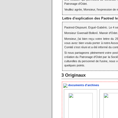
Patronage d'Odet.
Veuillez agrée, Monsieur, l'expression de 
Lettre d'explication des Paotred l
Paotred-Dispount. Ergué-Gabéric. Le 4 s
Monsieur Gwenaël Bolloré. Manoir d'Odet.
Monsieur, j'ai bien reçu votre lettre du 2
vous avez bien voulu porter à notre Asso
Comité s'est réuni et a été informé du co
Si nous partageons pleinement votre posit
création du Patronage d'Odet par la Sociét
culturelles du personnel de l'usine, nou
quelques points.
3 Originaux
documents d'archives