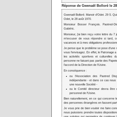
Réponse de Gwenaël Bolloré le 28
Gwenaël Bolloré. Manoir d'Odet. 29 S. Qu
Odet, le 28 août 1970.
Monsieur Bosser François. Paotred-Di
Gabéric.
Monsieur, j'ai bien reçu votre lettre du 7 
m'excuser de vous répondre si tard, ce
vacances et à mes obligations professionn
Je pense que le problème se pose d'une ma
vous l'envisagez. En effet, le Patronage a 
les activités sportives et culturelles 
personne ne faisant pas partie des Papete
l'accord de la Direction de l'Usine.
En conséquence :
ou l'Association des Paotred Dis
indépendante - et dans ce cas nous r
une nouvelle Société -
ou le Comité directeur devra êtr
personnel de l'Usine.
Bien naturellement, en ce qui concerne l
des personnes étrangères en fassent part
Je vous prie de bien vouloir me faire conn
nous puissions prendre toutes disposition
une solution qui permettra de continuer l