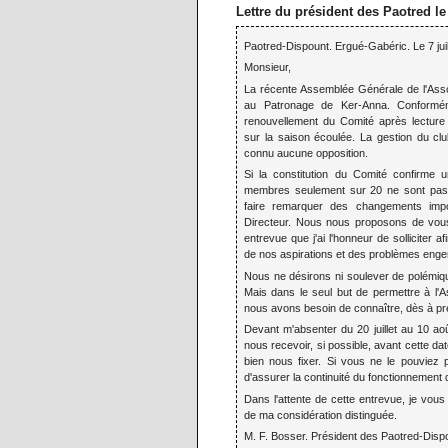
Lettre du président des Paotred le 
Paotred-Dispount. Ergué-Gabéric. Le 7 juil
Monsieur,
La récente Assemblée Générale de l'Asso
au Patronage de Ker-Anna. Conformém
renouvellement du Comité après lecture 
sur la saison écoulée. La gestion du clu
connu aucune opposition.
Si la constitution du Comité confirme u
membres seulement sur 20 ne sont pas 
faire remarquer des changements impo
Directeur. Nous nous proposons de vou
entrevue que j'ai l'honneur de solliciter a
de nos aspirations et des problèmes engen
Nous ne désirons ni soulever de polémique
Mais dans le seul but de permettre à l'A
nous avons besoin de connaître, dès à pré
Devant m'absenter du 20 juillet au 10 aoû
nous recevoir, si possible, avant cette da
bien nous fixer. Si vous ne le pouviez p
d'assurer la continuité du fonctionnement
Dans l'attente de cette entrevue, je vous 
de ma considération distinguée.
M. F. Bosser. Président des Paotred-Disp