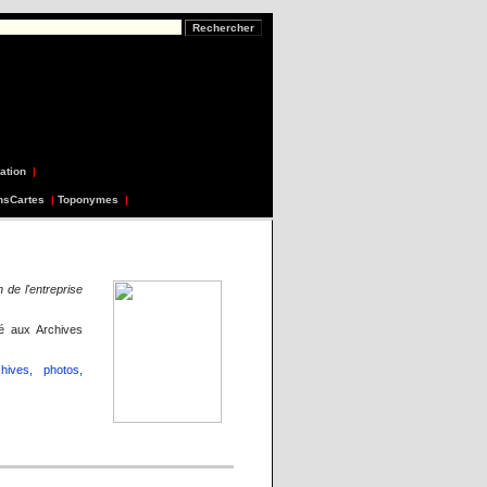
ation
|
nsCartes
|
Toponymes
|
 de l'entreprise
sé aux Archives
ives, photos,