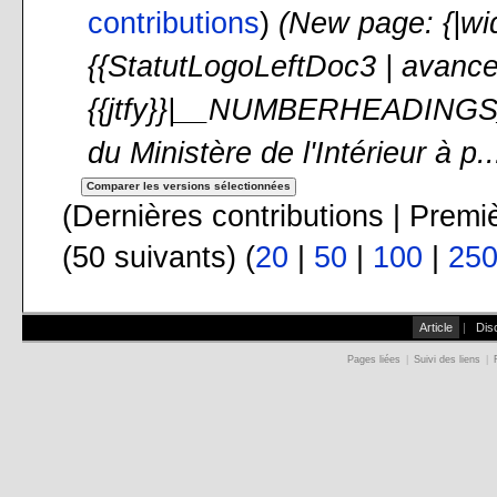
contributions
)
(New page: {|wi
{{StatutLogoLeftDoc3 | avanc
{{jtfy}}|__NUMBERHEADINGS
du Ministère de l'Intérieur à p..
(Dernières contributions | Premi
(50 suivants) (
20
|
50
|
100
|
25
Article
|
Dis
Pages liées
|
Suivi des liens
|