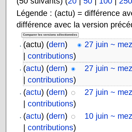
(50 suivants) (
20
|
50
|
100
|
25
Légende : (actu) = différence ave
différence avec la version préc
(actu) (
dern
)
27 juin ~ me
|
contributions
)
(
actu
) (
dern
)
27 juin ~ me
|
contributions
)
(
actu
) (
dern
)
27 juin ~ me
|
contributions
)
(
actu
) (
dern
)
10 juin ~ me
|
contributions
)