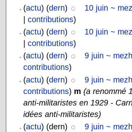
(
actu
) (
dern
)
10 juin ~ me
|
contributions
)
(
actu
) (
dern
)
10 juin ~ me
|
contributions
)
(
actu
) (
dern
)
9 juin ~ mez
contributions
)
(
actu
) (
dern
)
9 juin ~ mez
contributions
)
m
(a renommé 19
anti-militaristes en 1929 - Car
idées anti-militaristes)
(
actu
) (dern)
9 juin ~ mez