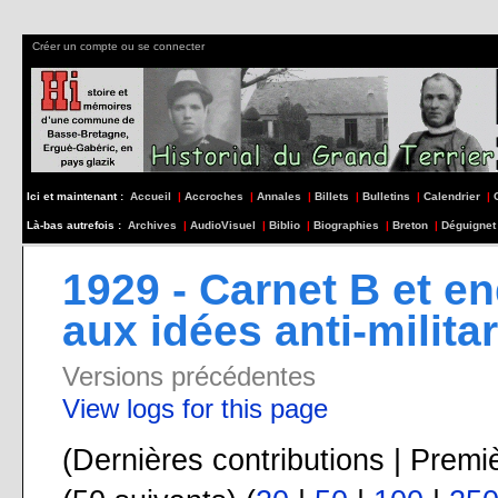
Créer un compte ou se connecter
Ici et maintenant :
Accueil
|
Accroches
|
Annales
|
Billets
|
Bulletins
|
Calendrier
|
Là-bas autrefois :
Archives
|
AudioVisuel
|
Biblio
|
Biographies
|
Breton
|
Déguignet
1929 - Carnet B et en
aux idées anti-milita
Versions précédentes
View logs for this page
(Dernières contributions | Premi