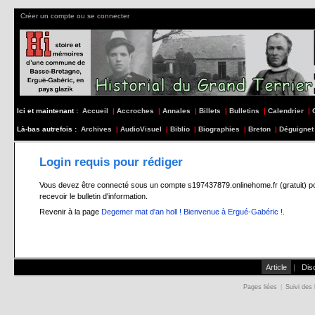
Créer un compte ou se connecter
Ici et maintenant :
Accueil
|
Accroches
|
Annales
|
Billets
|
Bulletins
|
Calendrier
|
Là-bas autrefois :
Archives
|
AudioVisuel
|
Biblio
|
Biographies
|
Breton
|
Déguignet
Login requis pour rédiger
Vous devez être connecté sous un compte s197437879.onlinehome.fr (gratuit) pour 
recevoir le bulletin d'information.
Revenir à la page
Degemer mat d'an holl ! Bienvenue à Ergué-Gabéric !
.
Article
|
Dis
Pages liées
|
Suivi des 