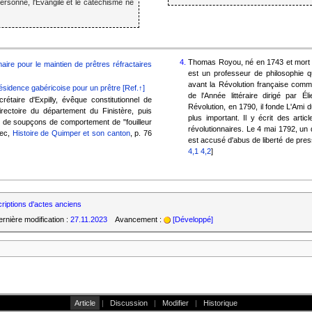
ersonne, l'Evangile et le catéchisme ne
Thomas Royou, né en 1743 et mort 
re pour le maintien de prêtres réfractaires‎
est un professeur de philosophie qu
avant la Révolution française comm
résidence gabéricoise pour un prêtre‎
[Ref.↑]
de l'Année littéraire dirigé par É
rétaire d'Expilly, évêque constitutionnel de
Révolution, en 1790, il fonde L'Ami d
rectoire du département du Finistère, puis
plus important. Il y écrit des arti
jet de soupçons de comportement de "fouilleur
révolutionnaires. Le 4 mai 1792, un 
nec,
Histoire de Quimper et son canton
, p. 76
est accusé d'abus de liberté de pres
4,1
4,2
]
criptions d'actes anciens
rnière modification :
27.11.2023
Avancement :
[Développé]
Article
|
Discussion
|
Modifier
|
Historique