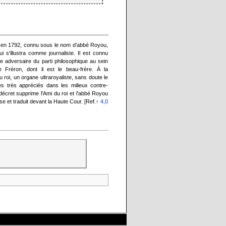
en 1792, connu sous le nom d’abbé Royou,
i s'illustra comme journaliste. Il est connu
e adversaire du parti philosophique au sein
lie Fréron, dont il est le beau-frère. À la
u roi, un organe ultraroyaliste, sans doute le
cles très appréciés dans les milieux contre-
décret supprime l'Ami du roi et l'abbé Royou
se et traduit devant la Haute Cour. [Ref.↑
4,0