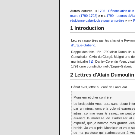
Autres lectures : «
1795 - Dénonciation d'un 
maire (1790-1792)
»
¤
«
1790 - Lettres d'Al
résidence gabéricoise pour un prêtre
»
¤
«
R
1 Introduction
Lettres rapportées par les chanoine Peyron 
d'Ergué-Gabéric
.
Rappel des faits : En 1790 Alain Dumoulin, r
Constitution Civile du Clergé. Malgré une d
municipalité
, Daniel-Corentin Yven, vic
[1]
1791 curé constitutionnel d'Ergué-Gabéric.
2 Lettres d'Alain Dumoulin
Début avril, lettre au curé de Landudal :
Monsieur et cher confrère,
Le bruit public vous aura sans doute in
par un intrus, contre la volonté expres
intrus, comme vous le savez, ne peut pa
auraient la mollesse de s'adresser àlui.
expulsé, que je nomme mes grands vicai
brebis. Je vous prie, Monsieur, et vous su
de ma paroisse qui s'adresseront à vou