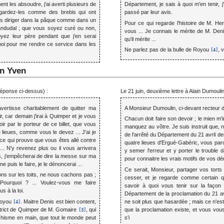
t les absoudre, j'ai averti plusieurs de
Département, je sais à quoi m'en tenir, j
egardez-les comme des brebis qui ont
passé par leur avis.
es diriger dans la pâque comme dans un
Pour ce qui regarde l'histoire de M. Her
andudal ; que vous soyez curé ou non,
vous ... Je connais le mérite de M. Den
yez leur père pendant que j'en serai
qu'il mérite ...
moi pour me rendre ce service dans les
Ne parlez pas de la bulle de Royou
, 
[4]
in Yven
 réponse ci-dessus) :
Le 21 juin, deuxième lettre à Alain Dumouli
ertisse charitablement de quitter ma
A Monsieur Dumoulin, ci-devant recteur 
r, car demain j'irai à Quimper et je vous
Chacun doit faire son devoir ; le mien m'
r par le porteur de ce billet, que vous
manquez au vôtre. Je suis instruit que, 
 lieues, comme vous le devez ... J'ai je
de l'arrêté du Département du 21 avril der
ce qui prouve que vous êtes allé contre
quatre lieues d'Ergué-Gabéric, vous par
... N'y revenez plus ou il vous arrivera
y semer l'erreur et y porter le trouble
s, j'empêcherai de dire la messe sur ma
pour connaitre les vrais motifs de vos d
e puis le faire, je le dénoncerai ...
Ce serait, Monsieur, partager vos torts
ns sur les toits, ne nous cachons pas ;
cesser, et je regarde comme certain q
 Pourquoi ? ... Voulez-vous me faire
savoir à quoi vous tenir sur la faço
s à la loi.
Département de la proclamation du 21 av
 Royou
. Maitre Denis est bien content,
ne soit plus que hasardée ; mais ce n'est
[4]
 District de Quimper de M. Gomaire
, qui
que la proclamation existe, et vous vou
[3]
téchisme en main, que tout le monde peut
s'i