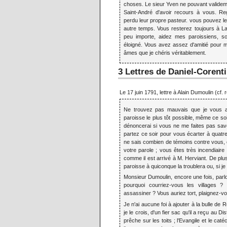
choses. Le sieur Yven ne pouvant validemen
Saint-André d'avoir recours à vous. R
perdu leur propre pasteur. vous pouvez l
autre temps. Vous resterez toujours à L
peu importe, aidez mes paroissiens, so
éloigné. Vous avez assez d'amitié pour 
âmes que je chéris véritablement.
3 Lettres de Daniel-Corent
Le 17 juin 1791, lettre à Alain Dumoulin (cf.
Ne trouvez pas mauvais que je vous av
paroisse le plus tôt possible, même ce soi
dénoncerai si vous ne me faites pas savoi
partez ce soir pour vous écarter à quatre
ne sais combien de témoins contre vous, 
votre parole ; vous êtes très incendiaire 
comme il est arrivé à M. Herviant. De plu
paroisse à quiconque la troublera ou, si je n
Monsieur Dumoulin, encore une fois, parlo
pourquoi courriez-vous les villages ?
assassiner ? Vous auriez tort, plaignez-vou
Je n'ai aucune foi à ajouter à la bulle de
je le crois, d'un fier sac qu'il a reçu au
prêche sur les toits ; l'Evangile et le ca