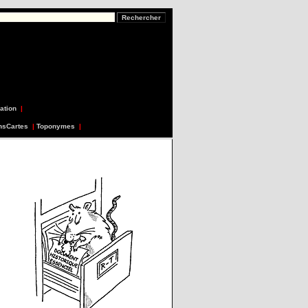
ation
|
nsCartes
|
Toponymes
|