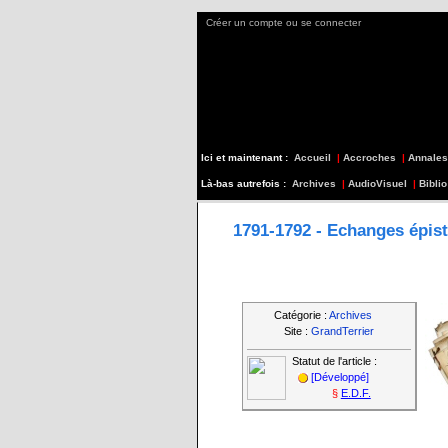
Créer un compte ou se connecter
Ici et maintenant :
Accueil
|
Accroches
|
Annales
Là-bas autrefois :
Archives
|
AudioVisuel
|
Biblio
1791-1792 - Echanges épist
Catégorie :
Archives
Site :
GrandTerrier
Statut de l'article :
[Développé]
§
E.D.F.