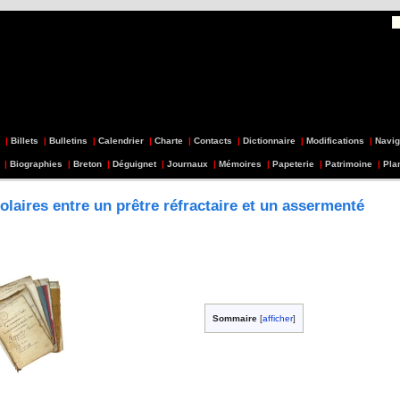
|
Billets
|
Bulletins
|
Calendrier
|
Charte
|
Contacts
|
Dictionnaire
|
Modifications
|
Navig
|
Biographies
|
Breton
|
Déguignet
|
Journaux
|
Mémoires
|
Papeterie
|
Patrimoine
|
Pla
olaires entre un prêtre réfractaire et un assermenté
Sommaire
[
afficher
]