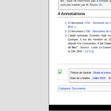
lire ; nous ne cherchons pas à tromper p
sont pas traduits par M. Royou
.
[4]
4 Annotations
Cf document
1791 - Demande du mai
[Ref.↑]
Cf document
1798 - Attestation de 
L'abbé lorientais Gomaire était sec
Quimper, il est élu membre du Di
député à la Convention. Il fait l'ob
de filles" . Source : Louis Le Guen
et 336. [Ref.↑
3,0
3,1
]
Thème de l'article :
Etude et trans
Date de création :
Juillet 2010
De
Catégorie
:
Documents