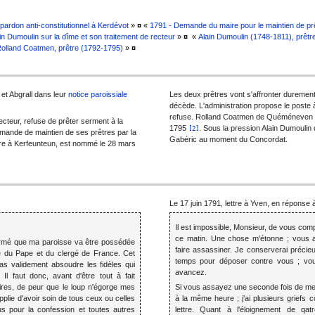
pardon anti-constitutionnel à Kerdévot
»
¤
«
1791 - Demande du maire pour le maintien de prê
ain Dumoulin sur la dîme et son traitement de recteur
»
¤
«
Alain Dumoulin (1748-1811), prêtre
olland Coatmen, prêtre (1792-1795)
»
¤
et Abgrall dans leur
notice paroissiale
Les deux prêtres vont s'affronter dureme
décède. L'administration propose le poste 
refuse. Rolland Coatmen de Quéméneven vi
ecteur, refuse de prêter serment à la
1795
. Sous la pression Alain Dumoulin d
[2]
emande de maintien de ses prêtres par la
Gabéric au moment du Concordat.
aire à Kerfeunteun, est nommé le 28 mars
Le 17 juin 1791, lettre à Yven, en réponse 
Il est impossible, Monsieur, de vous com
ce matin. Une chose m'étonne ; vous 
formé que ma paroisse va être possédée
faire assassiner. Je conserverai précieu
se du Pape et du clergé de France. Cet
temps pour déposer contre vous ; vou
s validement absoudre les fidèles qui
avancez.
 Il faut donc, avant d'être tout à fait
res, de peur que le loup n'égorge mes
Si vous assayez une seconde fois de me
pplie d'avoir soin de tous ceux ou celles
à la même heure ; j'ai plusieurs griefs c
s pour la confession et toutes autres
lettre. Quant à l'éloignement de qat