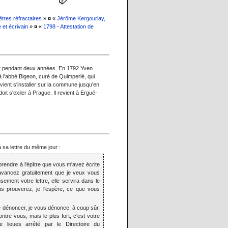
tres réfractaires
»
¤
«
Jérôme Kergourlay,
 et écrivain
»
¤
«
1798 - Attestation de
nt pendant deux années. En 1792 Yven
à l'abbé Bigeon, curé de Quimperlé, qui
ent s'installer sur la commune jusqu'en
oit s'exiler à Prague. Il revient à Ergué-
à sa lettre du même jour :
prendre à l'épître que vous m'avez écrite
avancez gratuitement que je veux vous
sement votre lettre, elle servira dans le
s prouverez, je l'espère, ce que vous
 dénoncer, je vous dénonce, à coup sûr,
ontre vous, mais le plus fort, c'est votre
re lieues arrêté par le Directoire du