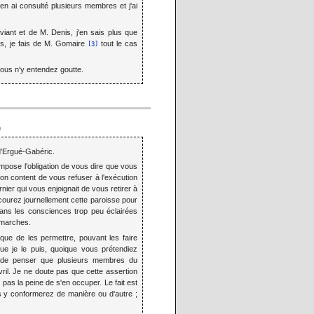
'en ai consulté plusieurs membres et j'ai
viant et de M. Denis, j'en sais plus que
is, je fais de M. Gomaire
tout le cas
[3]
vous n'y entendez goutte.
n
d'Ergué-Gabéric.
impose l'obligation de vous dire que vous
non content de vous refuser à l'exécution
nier qui vous enjoignait de vous retirer à
courez journellement cette paroisse pour
 dans les consciences trop peu éclairées
émarches.
 que de les permettre, pouvant les faire
ue je le puis, quoique vous prétendiez
n de penser que plusieurs membres du
ril. Je ne doute pas que cette assertion
 pas la peine de s'en occuper. Le fait est
s y conformerez de manière ou d'autre ;