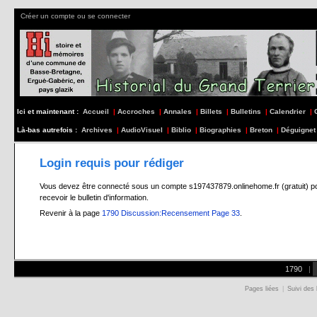
Créer un compte ou se connecter
Ici et maintenant :
Accueil
|
Accroches
|
Annales
|
Billets
|
Bulletins
|
Calendrier
|
Là-bas autrefois :
Archives
|
AudioVisuel
|
Biblio
|
Biographies
|
Breton
|
Déguignet
Login requis pour rédiger
Vous devez être connecté sous un compte s197437879.onlinehome.fr (gratuit) pour 
recevoir le bulletin d'information.
Revenir à la page
1790 Discussion:Recensement Page 33
.
1790
|
Pages liées
|
Suivi des 