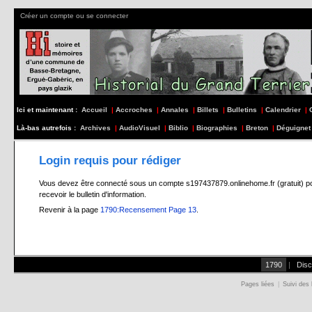
Créer un compte ou se connecter
Ici et maintenant :
Accueil
|
Accroches
|
Annales
|
Billets
|
Bulletins
|
Calendrier
|
Là-bas autrefois :
Archives
|
AudioVisuel
|
Biblio
|
Biographies
|
Breton
|
Déguignet
Login requis pour rédiger
Vous devez être connecté sous un compte s197437879.onlinehome.fr (gratuit) pour 
recevoir le bulletin d'information.
Revenir à la page
1790:Recensement Page 13
.
1790
|
Disc
Pages liées
|
Suivi des 