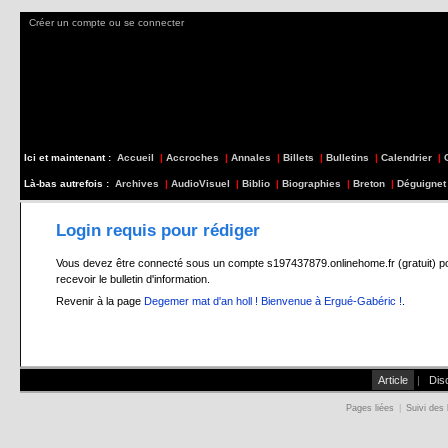
Créer un compte ou se connecter
Ici et maintenant :
Accueil
|
Accroches
|
Annales
|
Billets
|
Bulletins
|
Calendrier
|
Là-bas autrefois :
Archives
|
AudioVisuel
|
Biblio
|
Biographies
|
Breton
|
Déguignet
Login requis pour rédiger
Vous devez être connecté sous un compte s197437879.onlinehome.fr (gratuit) pour 
recevoir le bulletin d'information.
Revenir à la page
Degemer mat d'an holl ! Bienvenue à Ergué-Gabéric !
.
Article
|
Dis
Pages liées
|
Suivi des 