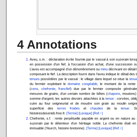
4 Annotations
Aveu, s.m. : déclaration écrite fournie par le vassal à son suzerain lorsqu
en possession d’un fief, à l'occasion d'un achat, d'une succession 
L’aveu est accompagné d’un dénombrement ou
minu
décrivant en détail 
composant le fief. La description fourni dans l'aveu indique le détail des 
tenues
possédées par le vassal : le village dans lequel se situe la
tenu
du fermier exploitant le
domaine congéable
, le montant de la rente 
(
cens
,
chefrente
,
francfief
) due par le fermier composée général
mesures de grains, d'un certain nombre de bêtes (
chapons
, moutons)
somme d'argent, les autres devoirs attachées à la
tenue
: corvées, obli
cuire au four seigneurial et de moudre son grain au moulin seigneu
superficie des
terres froides
et
chaudes
de la
tenue
. S
histoiresdeserieb.free.fr.
[Terme]
[Lexique]
[Ref.↑]
Chefrente, s.f. : rente perpétuelle payable en argent ou en nature au
suzerain par le détenteur d'un héritage noble. La chefrente était en 
immuable (Yeurch, histoire-bretonne).
[Terme]
[Lexique]
[Ref.↑]