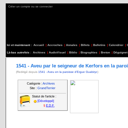
Créer un compte ou se connecter
Ici et maintenant :
Accueil
|
Accroches
|
Annales
|
Billets
|
Bulletins
|
Calendrier
|
Là-bas autrefois :
Archives
|
AudioVisuel
|
Biblio
|
Biographies
|
Breton
|
Déguignet
1541 - Aveu par le seigneur de Kerfors en la par
(Redirigé depuis
1541 - Aveu en la paroisse d'Ergue Guabiryc
)
Catégorie :
Archives
Site :
GrandTerrier
Statut de l'article :
[Développé]
§
E.D.F.