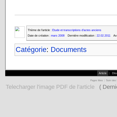
Thème de l'article :
Etude et transcriptions d'actes anciens
Date de création :
mars 2008
Dernière modification :
22.02.2011
Av
Catégorie
:
Documents
Article
|
Dis
Pages liées
|
Suivi des 
Telecharger l'image PDF de l'article
( Derniè