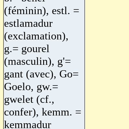
(féminin), estl. =
estlamadur
(exclamation),
g.= gourel
(masculin), g'=
gant (avec), Go=
Goelo, gw.=
gwelet (cf.,
confer), kemm. =
kemmadur