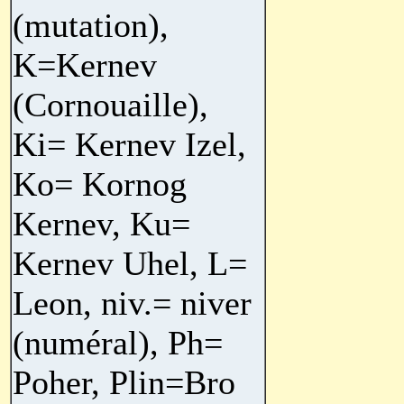
(mutation),
K=Kernev
(Cornouaille),
Ki= Kernev Izel,
Ko= Kornog
Kernev, Ku=
Kernev Uhel, L=
Leon, niv.= niver
(numéral), Ph=
Poher, Plin=Bro