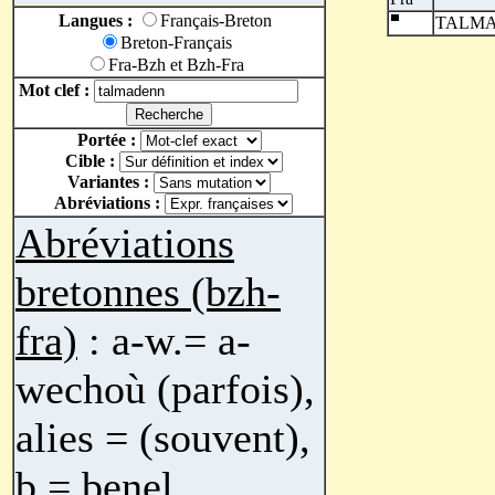
Langues :
Français-Breton
TALM
Breton-Français
Fra-Bzh et Bzh-Fra
Mot clef :
Portée :
Cible :
Variantes :
Abréviations :
Abréviations
bretonnes (bzh-
fra)
: a-w.= a-
wechoù (parfois),
alies = (souvent),
b.= benel