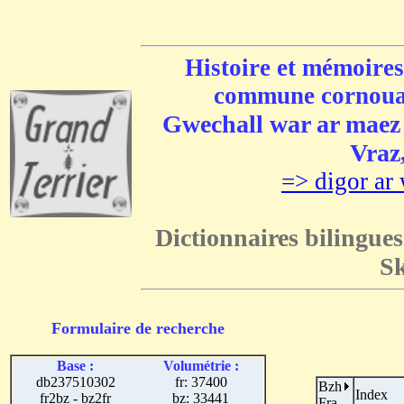
Histoire et mémoires
commune cornouai
Gwechall war ar maez e
Vraz,
=> digor ar 
Dictionnaires bilingues
Sk
Formulaire de recherche
Base :
Volumétrie :
db237510302
fr: 37400
Bzh
Index
fr2bz - bz2fr
bz: 33441
Fra