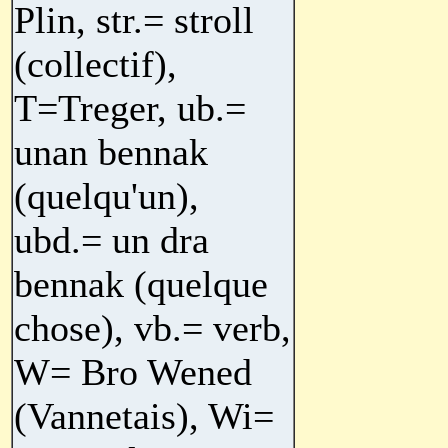
Plin, str.= stroll
(collectif),
T=Treger, ub.=
unan bennak
(quelqu'un),
ubd.= un dra
bennak (quelque
chose), vb.= verb,
W= Bro Wened
(Vannetais), Wi=