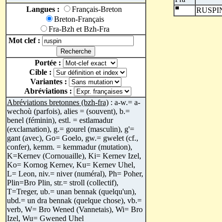
Langues :
Français-Breton
RUSPI
Breton-Français
Fra-Bzh et Bzh-Fra
Mot clef :
Portée :
Cible :
Variantes :
Abréviations :
Abréviations bretonnes (bzh-fra)
: a-w.= a-
wechoù (parfois), alies = (souvent), b.=
benel (féminin), estl. = estlamadur
(exclamation), g.= gourel (masculin), g'=
gant (avec), Go= Goelo, gw.= gwelet (cf.,
confer), kemm. = kemmadur (mutation),
K=Kernev (Cornouaille), Ki= Kernev Izel,
Ko= Kornog Kernev, Ku= Kernev Uhel,
L= Leon, niv.= niver (numéral), Ph= Poher,
Plin=Bro Plin, str.= stroll (collectif),
T=Treger, ub.= unan bennak (quelqu'un),
ubd.= un dra bennak (quelque chose), vb.=
verb, W= Bro Wened (Vannetais), Wi= Bro
Izel, Wu= Gwened Uhel