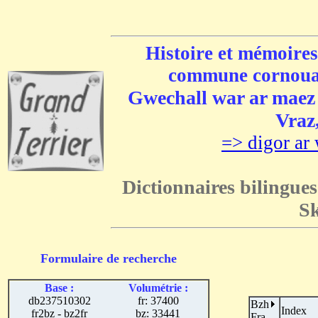
Histoire et mémoires
commune cornouai
Gwechall war ar maez e
Vraz,
=> digor ar 
Dictionnaires bilingues
Sk
Formulaire de recherche
Base :
Volumétrie :
db237510302
fr: 37400
Bzh
Index
fr2bz - bz2fr
bz: 33441
Fra