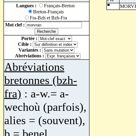
Langues :
Français-Breton
MORV
Breton-Français
Fra-Bzh et Bzh-Fra
Mot clef :
Portée :
Cible :
Variantes :
Abréviations :
Abréviations
bretonnes (bzh-
fra)
: a-w.= a-
wechoù (parfois),
alies = (souvent),
b.= benel