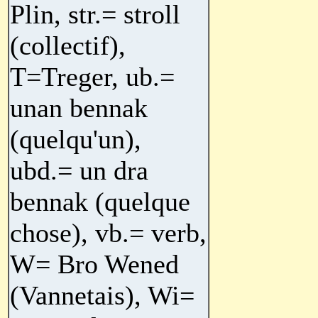
Plin, str.= stroll
(collectif),
T=Treger, ub.=
unan bennak
(quelqu'un),
ubd.= un dra
bennak (quelque
chose), vb.= verb,
W= Bro Wened
(Vannetais), Wi=