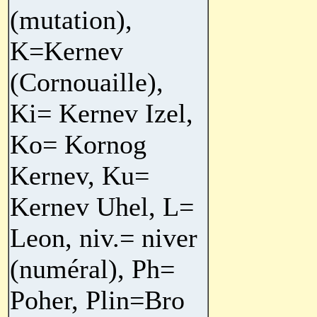
(mutation),
K=Kernev
(Cornouaille),
Ki= Kernev Izel,
Ko= Kornog
Kernev, Ku=
Kernev Uhel, L=
Leon, niv.= niver
(numéral), Ph=
Poher, Plin=Bro