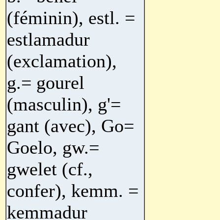
(féminin), estl. =
estlamadur
(exclamation),
g.= gourel
(masculin), g'=
gant (avec), Go=
Goelo, gw.=
gwelet (cf.,
confer), kemm. =
kemmadur