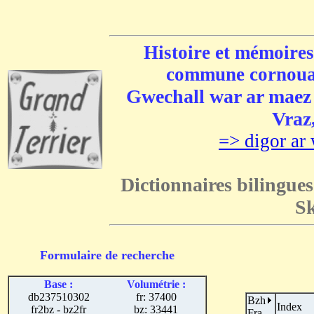
Histoire et mémoires
commune cornouai
Gwechall war ar maez e
Vraz,
=> digor ar 
Dictionnaires bilingues
Sk
Formulaire de recherche
Base :
Volumétrie :
db237510302
fr: 37400
Bzh
Index
fr2bz - bz2fr
bz: 33441
Fra