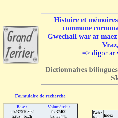
Histoire et mémoires
commune cornouai
Gwechall war ar maez e
Vraz,
=> digor ar 
Dictionnaires bilingues
Sk
Formulaire de recherche
Base :
Volumétrie :
db237510302
fr: 37400
Bzh
Index
fr2bz - bz2fr
bz: 33441
Fra