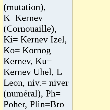
(mutation),
K=Kernev
(Cornouaille),
Ki= Kernev Izel,
Ko= Kornog
Kernev, Ku=
Kernev Uhel, L=
Leon, niv.= niver
(numéral), Ph=
Poher, Plin=Bro