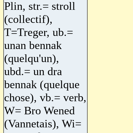
Plin, str.= stroll
(collectif),
T=Treger, ub.=
unan bennak
(quelqu'un),
ubd.= un dra
bennak (quelque
chose), vb.= verb,
W= Bro Wened
(Vannetais), Wi=