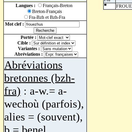
Langues :
Français-Breton
FROUE
Breton-Français
Fra-Bzh et Bzh-Fra
Mot clef :
Portée :
Cible :
Variantes :
Abréviations :
Abréviations
bretonnes (bzh-
fra)
: a-w.= a-
wechoù (parfois),
alies = (souvent),
b.= benel