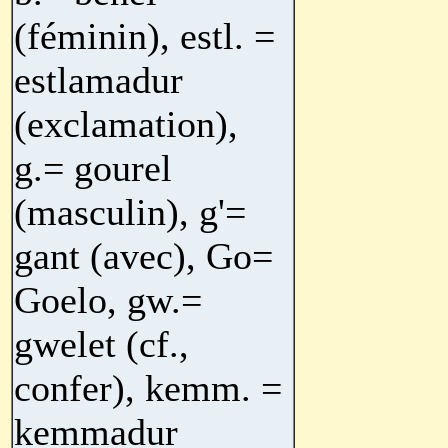
(féminin), estl. =
estlamadur
(exclamation),
g.= gourel
(masculin), g'=
gant (avec), Go=
Goelo, gw.=
gwelet (cf.,
confer), kemm. =
kemmadur