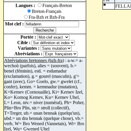
Langues :
Français-Breton
FELLA
Breton-Français
Fra-Bzh et Bzh-Fra
Mot clef :
Portée :
Cible :
Variantes :
Abréviations :
Abréviations bretonnes (bzh-fra)
: a-w.= a-
wechoù (parfois), alies = (souvent), b.=
benel (féminin), estl. = estlamadur
(exclamation), g.= gourel (masculin), g'=
gant (avec), Go= Goelo, gw.= gwelet (cf.,
confer), kemm. = kemmadur (mutation),
K=Kernev (Cornouaille), Ki= Kernev Izel,
Ko= Kornog Kernev, Ku= Kernev Uhel,
L= Leon, niv.= niver (numéral), Ph= Poher,
Plin=Bro Plin, str.= stroll (collectif),
T=Treger, ub.= unan bennak (quelqu'un),
ubd.= un dra bennak (quelque chose), vb.=
verb, W= Bro Wened (Vannetais), Wi= Bro
Izel, Wu= Gwened Uhel