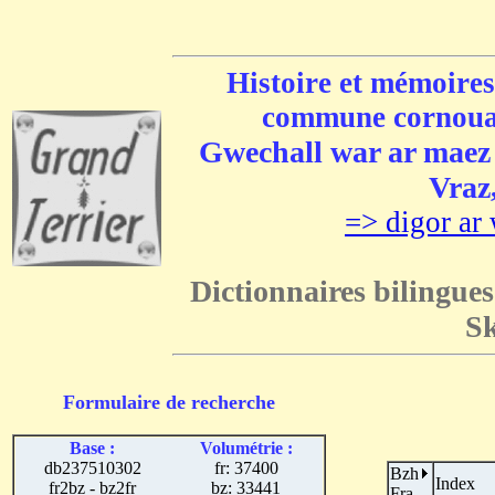
Histoire et mémoires
commune cornouai
Gwechall war ar maez e
Vraz,
=> digor ar 
Dictionnaires bilingues
Sk
Formulaire de recherche
Base :
Volumétrie :
db237510302
fr: 37400
Bzh
Index
fr2bz - bz2fr
bz: 33441
Fra