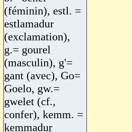
(féminin), estl. =
estlamadur
(exclamation),
g.= gourel
(masculin), g'=
gant (avec), Go=
Goelo, gw.=
gwelet (cf.,
confer), kemm. =
kemmadur