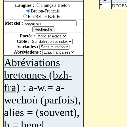
Langues :
Français-Breton
DEGE
Breton-Français
Fra-Bzh et Bzh-Fra
Mot clef :
Portée :
Cible :
Variantes :
Abréviations :
Abréviations
bretonnes (bzh-
fra)
: a-w.= a-
wechoù (parfois),
alies = (souvent),
b.= benel