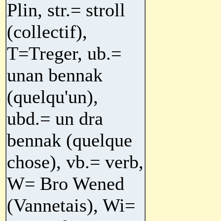
Plin, str.= stroll
(collectif),
T=Treger, ub.=
unan bennak
(quelqu'un),
ubd.= un dra
bennak (quelque
chose), vb.= verb,
W= Bro Wened
(Vannetais), Wi=