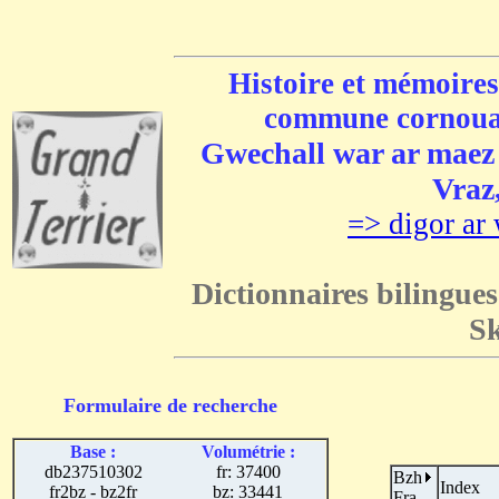
Histoire et mémoires
commune cornouai
Gwechall war ar maez e
Vraz,
=> digor ar 
Dictionnaires bilingues
Sk
Formulaire de recherche
Base :
Volumétrie :
db237510302
fr: 37400
Bzh
Index
fr2bz - bz2fr
bz: 33441
Fra