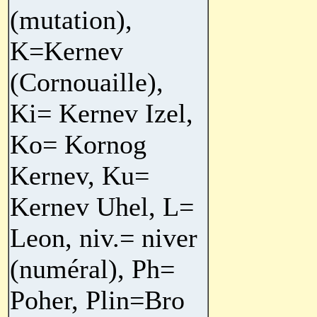
(mutation),
K=Kernev
(Cornouaille),
Ki= Kernev Izel,
Ko= Kornog
Kernev, Ku=
Kernev Uhel, L=
Leon, niv.= niver
(numéral), Ph=
Poher, Plin=Bro