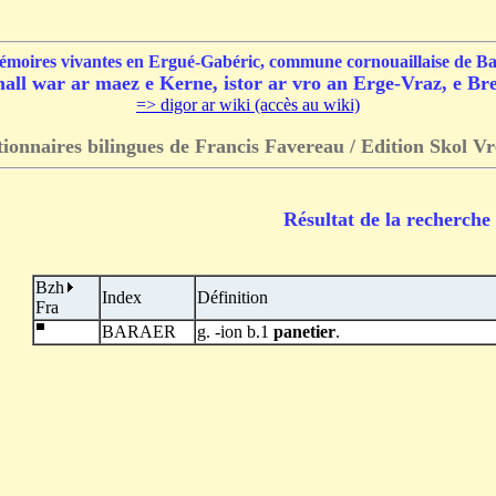
mémoires vivantes en Ergué-Gabéric, commune cornouaillaise de B
ll war ar maez e Kerne, istor ar vro an Erge-Vraz, e Bre
=> digor ar wiki (accès au wiki)
tionnaires bilingues de Francis Favereau / Edition Skol Vr
Résultat de la recherche
Bzh
Index
Définition
Fra
BARAER
g. -ion b.1
panetier
.