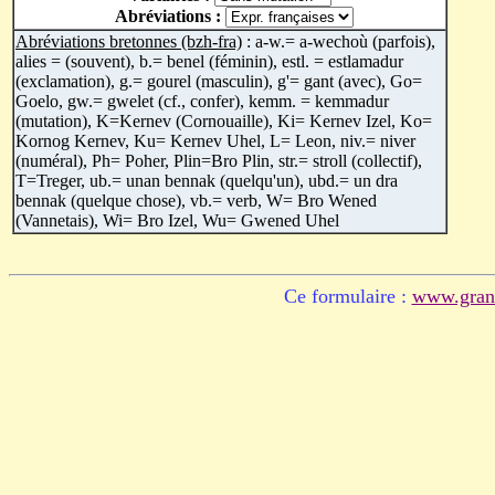
Abréviations :
Abréviations bretonnes (bzh-fra)
: a-w.= a-wechoù (parfois),
alies = (souvent), b.= benel (féminin), estl. = estlamadur
(exclamation), g.= gourel (masculin), g'= gant (avec), Go=
Goelo, gw.= gwelet (cf., confer), kemm. = kemmadur
(mutation), K=Kernev (Cornouaille), Ki= Kernev Izel, Ko=
Kornog Kernev, Ku= Kernev Uhel, L= Leon, niv.= niver
(numéral), Ph= Poher, Plin=Bro Plin, str.= stroll (collectif),
T=Treger, ub.= unan bennak (quelqu'un), ubd.= un dra
bennak (quelque chose), vb.= verb, W= Bro Wened
(Vannetais), Wi= Bro Izel, Wu= Gwened Uhel
Ce formulaire :
www.grand