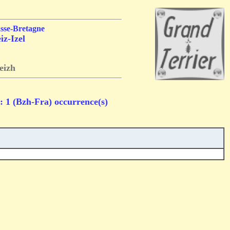
asse-Bretagne
iz-Izel
eizh
 : 1 (Bzh-Fra) occurrence(s)