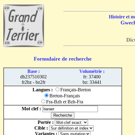
Histoire et 
Gwecha
Dic
Formulaire de recherche
Base :
Volumétrie :
db237510302
fr: 37400
fr2bz - bz2fr
bz: 33441
Langues :
Français-Breton
Breton-Français
Fra-Bzh et Bzh-Fra
Mot clef :
Portée :
Cible :
Variantes :