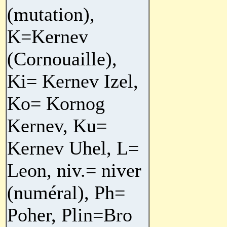
(mutation),
K=Kernev
(Cornouaille),
Ki= Kernev Izel,
Ko= Kornog
Kernev, Ku=
Kernev Uhel, L=
Leon, niv.= niver
(numéral), Ph=
Poher, Plin=Bro