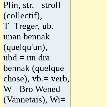
Plin, str.= stroll
(collectif),
T=Treger, ub.=
unan bennak
(quelqu'un),
ubd.= un dra
bennak (quelque
chose), vb.= verb,
W= Bro Wened
(Vannetais), Wi=