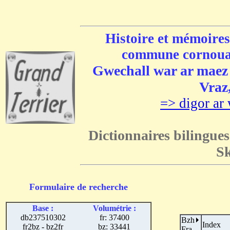
Histoire et mémoires
commune cornouai
Gwechall war ar maez e
Vraz,
=> digor ar 
Dictionnaires bilingues
Sk
Formulaire de recherche
Base :
Volumétrie :
db237510302
fr: 37400
Bzh
Index
fr2bz - bz2fr
bz: 33441
Fra