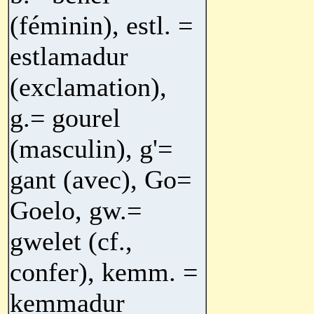
(féminin), estl. =
estlamadur
(exclamation),
g.= gourel
(masculin), g'=
gant (avec), Go=
Goelo, gw.=
gwelet (cf.,
confer), kemm. =
kemmadur