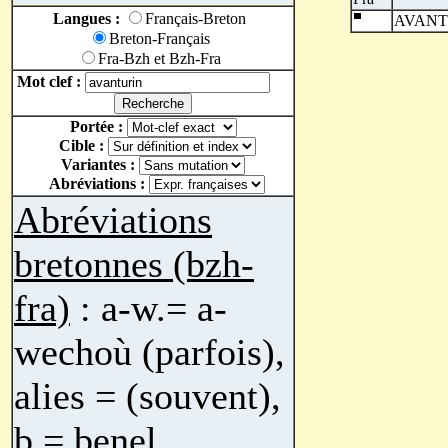
Langues :
Français-Breton
AVANT
Breton-Français
Fra-Bzh et Bzh-Fra
Mot clef :
Portée :
Cible :
Variantes :
Abréviations :
Abréviations
bretonnes (bzh-
fra)
: a-w.= a-
wechoù (parfois),
alies = (souvent),
b.= benel